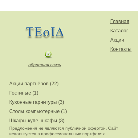
Главная
Каталог
Акции
Контакты
обратная связь
Эксперт М УФ
Акции партнёров (22)
Кресло офисное
Гостиные (1)
Норден Atlant, черная
экокожа
Стрела
Кухонные гарнитуры (3)
Цена: 19388 руб.
Столы компьютерные (1)
Купить
Цена: 7.7 руб.
Шкафы-купе, шкафы (3)
Купить
Предложения не являются публичной офертой. Сайт
используется в профессиональных портфелях