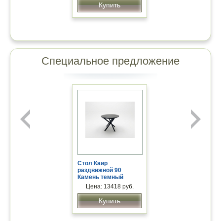
Купить
Призма 1,8мм 500мм
Специальное предложение
Стол Каир
раздвижной 90
Камень темный
Крабсил Бесцветный
Цена: 13418 руб.
Купить
Цена: 2.5 руб.
Купить
Антимагнитная пломба-