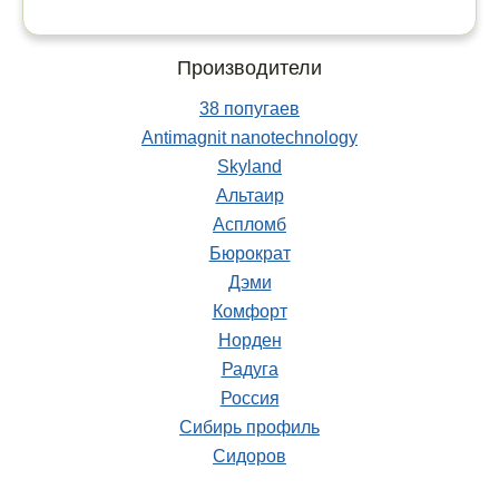
наклейка МТЛ-20
Производители
38 попугаев
Antimagnit nanotechnology
Skyland
Альтаир
Аспломб
Бюрократ
Дэми
Комфорт
Норден
Стул Челси АГ серо-
бежевый
Пломбировочная проволока
Радуга
Спираль (сталь/сталь) 1мм, 200
Эксперт М УФ
Россия
м
Цена: 6743 руб.
Сибирь профиль
Купить
Цена: 4.4 руб.
Сидоров
Купить